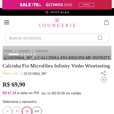
299,90*
4%OFF
no pix
Buscar produtos
TERMOS MAIS BUSCADOS
Lingerie
Calcinha
1
calcinha
Calcinha Fio Microfibra Infinity Vinho Winetasting
2
sutiã
Clique e veja!
3
camisola
20.03.0664_987
4
calcinha algodão
R$
69
,
90
5
sutiã calcinha
à vista no PIX
R$ 67,10
|
ou
x
no cartão
1
R$
69
,
90
6
algodão
Selecione o tamanho
7
pijama
P
M
GG
G