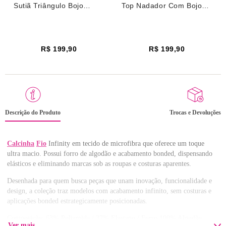
Sutiã Triângulo Bojo
Top Nadador Com Bojo
Removível Microfibra
Removível Microfibra
Infinity Vinho Winetasting
Infinity Vinho Winetasting
R$ 199,90
R$ 199,90
Descrição do Produto
Trocas e Devoluções
Calcinha
Fio
Infinity em tecido de microfibra que oferece um toque
ultra macio. Possui forro de algodão e acabamento bonded, dispensando
elásticos e eliminando marcas sob as roupas e costuras aparentes.
Desenhada para quem busca peças que unam inovação, funcionalidade e
design, a coleção traz modelos com acabamento infinito, sem costuras e
aplicações bonded estrategicamente posicionadas.
Composição: 63% Poliamida / 37% Elastano / Forro 100% Algodão
Ver mais