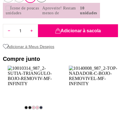
8
renda
Aproveite!
Restam
10
menos de
unidades
9
sutiã renda
10
body
Adicionar à sacola
Compre junto