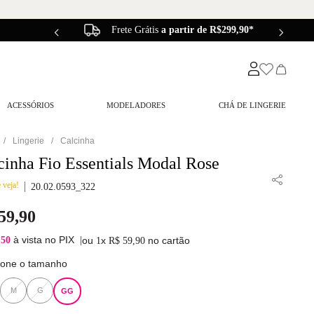
Frete Grátis
a partir de R$299,90*
ACESSÓRIOS
MODELADORES
CHÁ DE LINGERIE
Lingerie
Calcinha
cinha Fio Essentials Modal Rose
 veja!
20.02.0593_322
59
,
90
à vista no PIX
,50
|
ou
x
no cartão
1
R$
59
,
90
ione o tamanho
M
G
GG