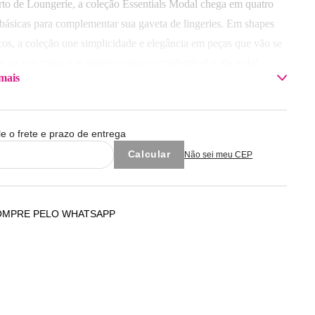
Adicionar à sacola
Adicionar à sacola
rto de Loungerie, a coleção Essentials Modal chega em quatro
 básicas para complementar sua gaveta de lingeries. Em shapes
icos, a coleção une simplicidade e elegância em peças que vão se
r ao seu corpo e te manter segura e confortável o dia todo!
mais
sição: Corpo 95% Modal / 5% Elastano / Forro 100% Algodão
 com cores similares.
le o frete e prazo de entrega
Não sei meu CEP
OMPRE PELO WHATSAPP