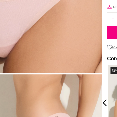
D
Com
53
%