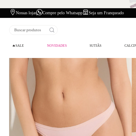
Nossas lojas
Compre pelo Whatsapp
Seja um Franqueado
Buscar produtos
🔥SALE
NOVIDADES
SUTIÃS
CALCI