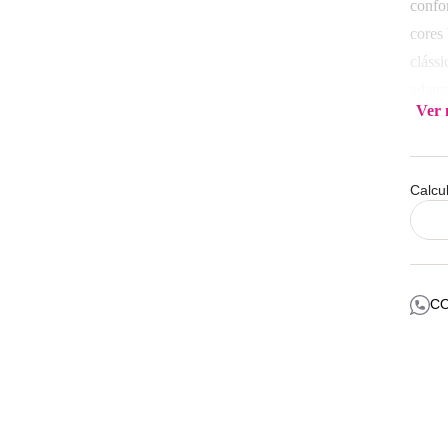
confo
cores
cláss
adapta
Ver 
Compo
Lavar
Calcu
C