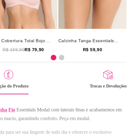
 Cobertura Total Bojo
Calcinha Tanga Essentials
ntials Modal Rose
Modal Rose
R$ 169,90
R$ 79,90
R$ 59,90
ição do Produto
Trocas e Devoluções
Selecione o tamanho
4
46
48
50
inha
Fio
Essentials Modal com laterais finas e acabamentos em
lecione a taça
Selecione o tamanho
ico macio, garantindo conforto. Peça em modal.
D
P
M
G
GG
a para ser sua lingerie de todo dia e oferecer o exclusivo