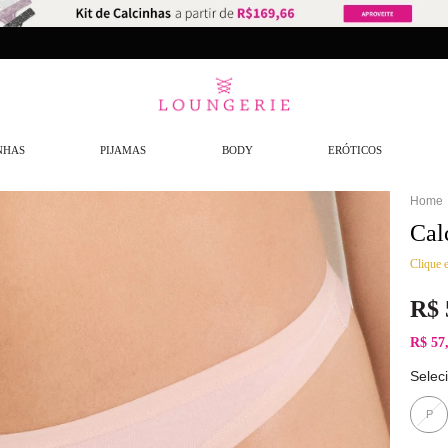
NHAS
PIJAMAS
BODY
ERÓTICOS
Cal
Clique e
R$
R$ 57
Selec
P