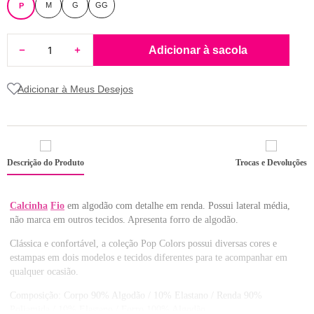
M
G
GG
P
8
renda
9
sutiã renda
Adicionar à sacola
10
body
Descrição do Produto
Trocas e Devoluções
Calcinha
Fio
em algodão com detalhe em renda. Possui lateral média,
não marca em outros tecidos. Apresenta forro de algodão.
Clássica e confortável, a coleção Pop Colors possui diversas cores e
estampas em dois modelos e tecidos diferentes para te acompanhar em
qualquer ocasião.
Composição: Corpo 90% Algodão / 10% Elastano / Renda 90%
Poliamida / 10% Elastano / Forro 100% Algodão