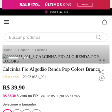
299,90*
4%OFF
no pix
Buscar produtos
TERMOS MAIS BUSCADOS
Lingerie
Calcinha
1
calcinha
2
sutiã
Calcinha Fio Algodão Renda Pop Colors Branco
3
camisola
Clique e veja!
20.02.0651_001
4
calcinha algodão
R$
39
,
90
5
sutiã calcinha
à vista no PIX
R$ 38,30
|
ou
x
no cartão
1
R$
39
,
90
6
algodão
Selecione o tamanho
7
pijama