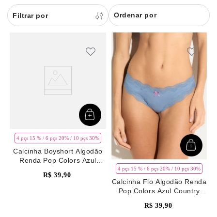
8
renda
Ordenar por
9
sutiã renda
10
body
4 pçs 15 % / 6 pçs 20% / 10 pçs 30%
Calcinha Boyshort Algodão
Renda Pop Colors Azul
Country Blue
4 pçs 15 % / 6 pçs 20% / 10 pçs 30%
R$
39
,
90
Calcinha Fio Algodão Renda
Pop Colors Azul Country
Blue
R$
39
,
90