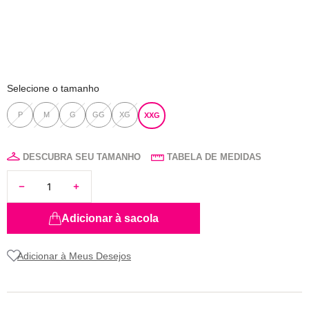
8
pijama
9
sutiã renda
10
body
Selecione o tamanho
P
M
G
GG
XG
XXG
DESCUBRA SEU TAMANHO
TABELA DE MEDIDAS
Adicionar à sacola