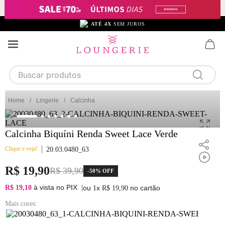
ATÉ 4X
SEM JUROS
F
Buscar produtos
TERMOS MAIS BUSCADOS
Lingerie
Calcinha
1
calcinha
2
sutiã
Calcinha Biquíni Renda Sweet Lace Verde
3
camisola
Clique e veja!
20.03.0480_63
4
calcinha algodão
R$
19
,
90
R$
39
,
90
-
50%
OFF
5
sutiã calcinha
à vista no PIX
R$ 19,10
|
ou
x
no cartão
1
R$
19
,
90
6
algodão
Mais cores:
7
renda