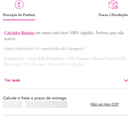
Descrição do Produto
Trocas e Devoluções
Calcinha
Biquíni
em renda com forro 100% algodão. Perfeita para não
marcar.
Super confortável, é o queridinho da Loungerie!
Composição: Corpo 84% Poliamida / 16% Elastano / Renda Estreita 93%
Poliamida / 7% Elastano / Forro 100% Algodão
Lavar com cores similares.
Ver mais
Calcule o frete e prazo de entrega
Não sei meu CEP