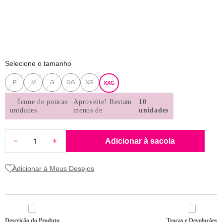
8
renda
9
sutiã renda
10
body
Selecione o tamanho
P
M
G
GG
XG
XXG
Aproveite!
Restam
10
menos de
unidades
Adicionar à sacola
Descrição do Produto
Trocas e Devoluções