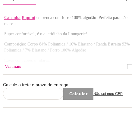
Calcinha
Biquíni
em renda com forro 100% algodão. Perfeita para não
marcar.
Super confortável, é o queridinho da Loungerie!
Composição: Corpo 84% Poliamida / 16% Elastano / Renda Estreita 93%
Poliamida / 7% Elastano / Forro 100% Algodão
Lavar com cores similares.
Ver mais
Calcule o frete e prazo de entrega
Não sei meu CEP