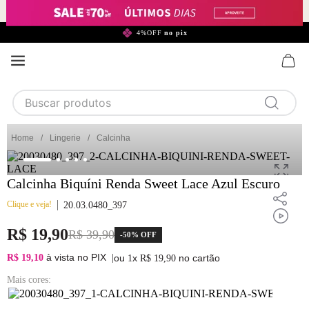
299,90*
4%OFF
no pix
Buscar produtos
TERMOS MAIS BUSCADOS
Lingerie
Calcinha
1
calcinha
2
sutiã
Calcinha Biquíni Renda Sweet Lace Azul Escuro
3
camisola
Clique e veja!
20.03.0480_397
4
calcinha algodão
R$
19
,
90
R$
39
,
90
-
50%
OFF
5
sutiã calcinha
à vista no PIX
R$ 19,10
|
ou
x
no cartão
1
R$
19
,
90
6
algodão
Mais cores:
7
pijama