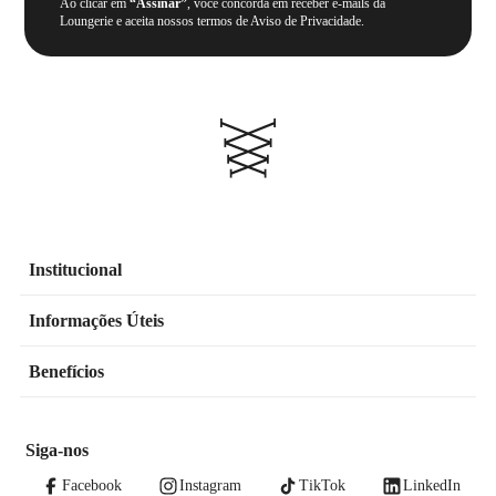
Ao clicar em
“Assinar”
, você concorda em receber e-mails da
Loungerie e aceita nossos termos de Aviso de Privacidade.
Institucional
Informações Úteis
Benefícios
Siga-nos
Facebook
Instagram
TikTok
LinkedIn