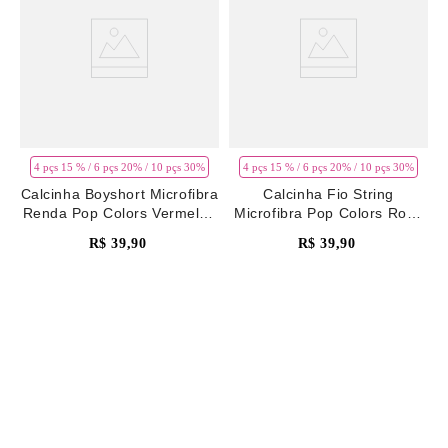
4 pçs 15 % / 6 pçs 20% / 10 pçs 30%
4 pçs 15 % / 6 pçs 20% / 10 pçs 30%
Calcinha Boyshort Microfibra
Calcinha Fio String
Renda Pop Colors Vermelho
Microfibra Pop Colors Rosa
Rhubarb
Pale Mauve
R$
39
,
90
R$
39
,
90