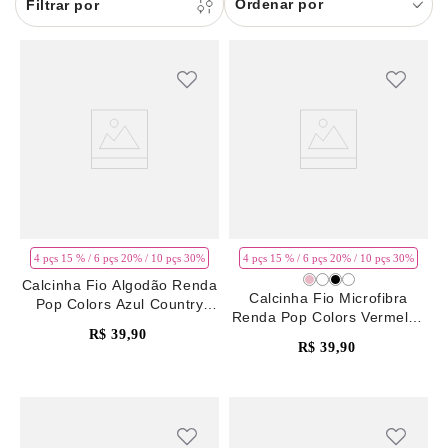
Ordenar por
8
pijama
9
sutiã renda
10
body
4 pçs 15 % / 6 pçs 20% / 10 pçs 30%
4 pçs 15 % / 6 pçs 20% / 10 pçs 30%
Calcinha Fio Algodão Renda
Calcinha Fio Microfibra
Pop Colors Azul Country
Renda Pop Colors Vermelho
Blue
R$
39
,
90
Rhubarb
R$
39
,
90