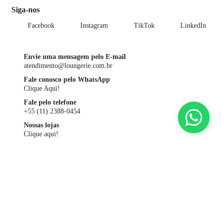
Siga-nos
Facebook
Instagram
TikTok
LinkedIn
Envie uma mensagem pelo E-mail
atendimento@loungerie.com.br
Fale conosco pelo WhatsApp
Clique Aqui!
Fale pelo telefone
+55 (11) 2388-0454
Nossas lojas
Clique aqui!
Comprar na loja online LOUNGERIE é fácil e simples. O site oferece
várias possibilidades para você encontrar as peças que procura, tornando
sua experiência dinâmica e ainda mais real. Você pode encontrar os
produtos navegando pelo Menu, pelo campo de “Busca” ou, ainda, pelos
destaques da Home. Pelo Menu, você tem uma navegação por categorias