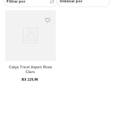
Ordenar por
8
pijama
9
sutiã renda
10
body
Calça Tricot Aspen Rosa
Claro
R$
229
,
90