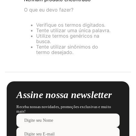
8
renda
O que eu devo fazer?
9
sutiã renda
Verifique os termos digitados.
10
body
Tente utilizar uma única palavra.
Utilize termos genéricos na
busca.
Tente utilizar sinônimos do
termo desejado.
Assine nossa newsletter
Receba nossas novidades, promoções exclusivas e muito
mais!