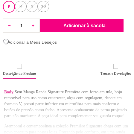
8
pijama
M
G
GG
P
9
sutiã renda
Adicionar à sacola
10
body
Descrição do Produto
Trocas e Devoluções
Body
Sem Manga Renda Signature Première com forro em tule, bojo
removível para uso como outerwear, alças com regulagem, decote em
formato V, possui parte inferior em microfibra para mais conforto e
botões de pressão como fecho. Apresenta acabamento da perna projetado
para não machucar. A peça ideal para complementar seu guarda roupas!
Atemporal e contemporânea a coleção Première Signature chega com um
novo conceito para nossas lojas. Prezando pelo conforto, em uma renda