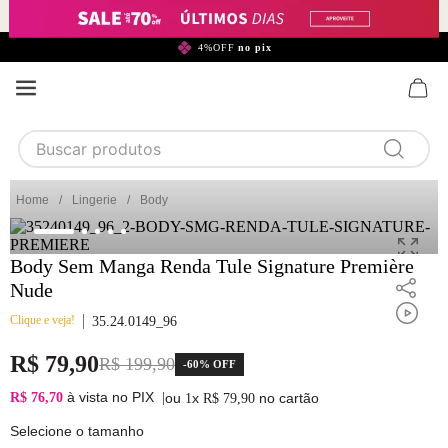
299,90*
4%OFF
no pix
Buscar produtos
TERMOS MAIS BUSCADOS
Lingerie
Body
1
calcinha
2
sutiã
Body Sem Manga Renda Tule Signature Première
Nude
3
camisola
Clique e veja!
35.24.0149_96
4
calcinha algodão
R$
79
,
90
5
sutiã calcinha
R$
199
,
90
-
60%
OFF
6
algodão
à vista no PIX
R$ 76,70
|
ou
x
no cartão
1
R$
79
,
90
7
renda
Selecione o tamanho