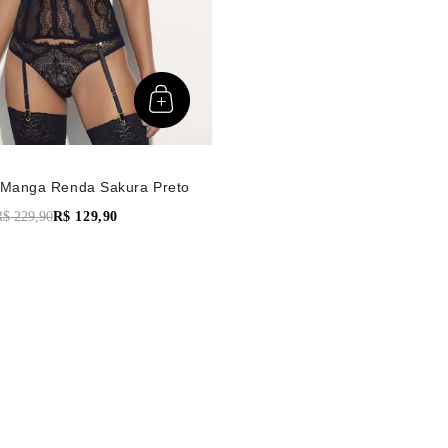
Manga Renda Sakura Preto
R$
229
,
90
R$
129
,
90