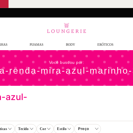
artir de R$299,90*
Entrega em até
48 horas*
NHAS
PIJAMAS
BODY
ERÓTICOS
-renda-mira-azul-marinho
-azul-
ticas
Tecido
Cor
Estilo
Preço