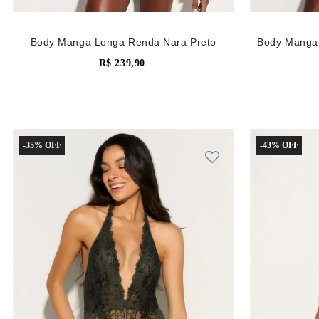
Body Manga Longa Renda Nara Preto
Body Manga 
R$
239
,
90
-
35%
-
43%