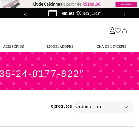
em até
4X sem juros*
ACESSÓRIOS
MODELADORES
CHÁ DE LINGERIE
-35-24-0177-822
8
produtos
Ordenar por