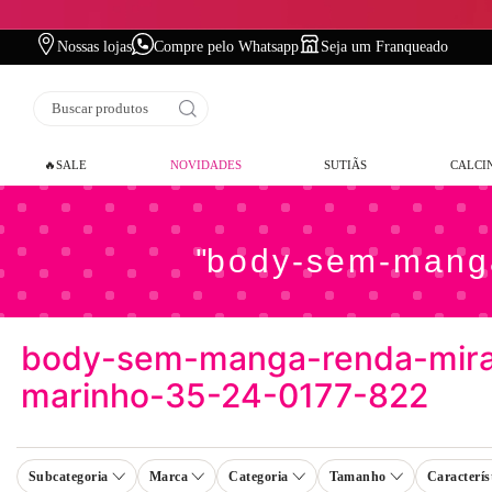
Nossas lojas
Compre pelo Whatsapp
Seja um Franqueado
Frete Grátis
a p
Buscar produtos
🔥SALE
NOVIDADES
SUTIÃS
CALCI
body-sem-manga
body-sem-manga-renda-mira
marinho-35-24-0177-822
Subcategoria
Marca
Categoria
Tamanho
Caracterís