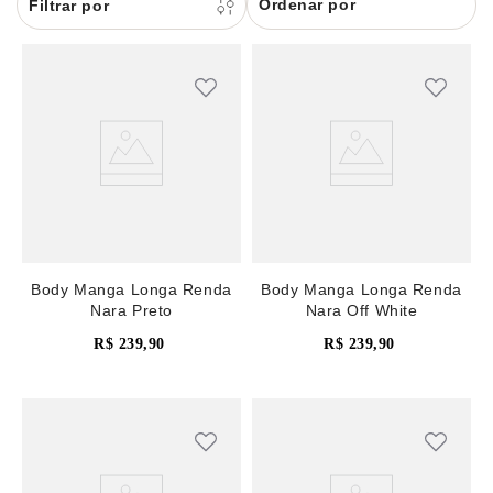
Ordenar por
8
renda
9
sutiã renda
10
body
Body Manga Longa Renda
Body Manga Longa Renda
Nara Preto
Nara Off White
R$
239
,
90
R$
239
,
90