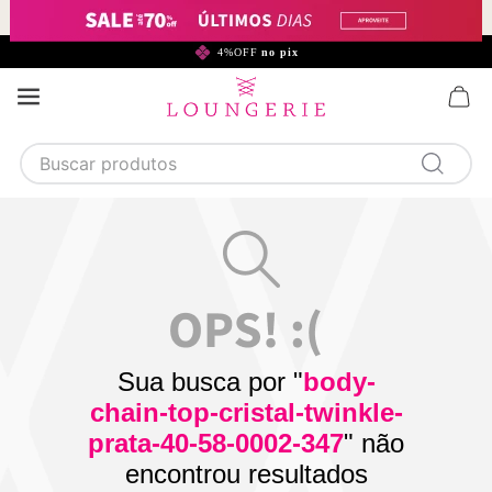
299,90*
4%OFF
no pix
Buscar produtos
TERMOS MAIS BUSCADOS
1
calcinha
2
sutiã
3
camisola
4
calcinha algodão
Sua busca por "
body-
5
sutiã calcinha
chain-top-cristal-twinkle-
6
algodão
prata-40-58-0002-347
" não
encontrou resultados
7
pijama