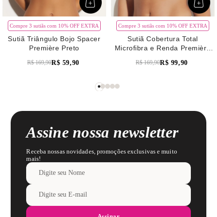
Compre 3 sutiãs com 10% OFF EXTRA
Compre 3 sutiãs com 10% OFF EXTRA
Sutiã Triângulo Bojo Spacer
Sutiã Cobertura Total
Première Preto
Microfibra e Renda Première
Verde Pistache
R$
59
,
90
R$
99
,
90
R$
169
,
90
R$
169
,
90
Assine nossa newsletter
Receba nossas novidades, promoções exclusivas e muito
mais!
Assinar