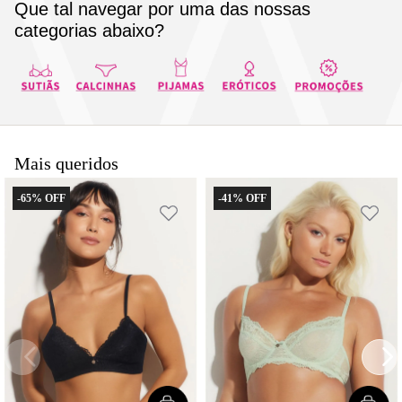
Que tal navegar por uma das nossas
8
renda
categorias abaixo?
9
sutiã renda
10
body
Mais queridos
-
65%
-
41%