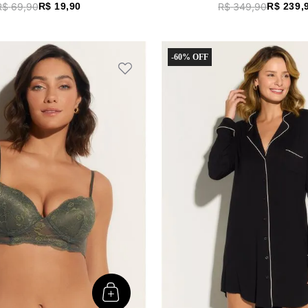
R$
69
,
90
R$
349
,
90
R$
19
,
90
R$
239
,
-
60%