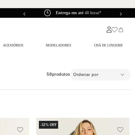
0*
Entrega em até
48 horas*
ACESSÓRIOS
MODELADORES
CHÁ DE LINGERIE
58
produtos
Ordenar por
co
sexy
dia a dia
-
32%
–
R$ 400,00