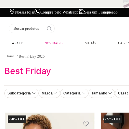
Nossas lojas
Compre pelo Whatsapp
Seja um Franqueado
Buscar produtos
🔥SALE
NOVIDADES
SUTIÃS
CALCI
Best Friday 2025
Best Friday
Subcategoria
Marca
Categoria
Tamanho
Carac
renda
largas
loungerie
calcinha
pijama sexy
bijoux indiscrets
P
lingerie
sem a
M
hot pant
robes
sutiã
camisola
GG
pijama fem
demi
U
short doll
triângulo
acessórios
top
48B
cintas-liga
push-
48C
-
50%
-
72%
sem bojo
acessórios eróticos
10
sem m