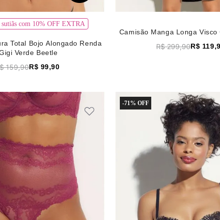
 sutiãs com 10% OFF EXTRA
Camisão Manga Longa Visco C
ura Total Bojo Alongado Renda
R$
299
,
90
R$
119
,
Gigi Verde Beetle
$
159
,
90
R$
99
,
90
-
71%