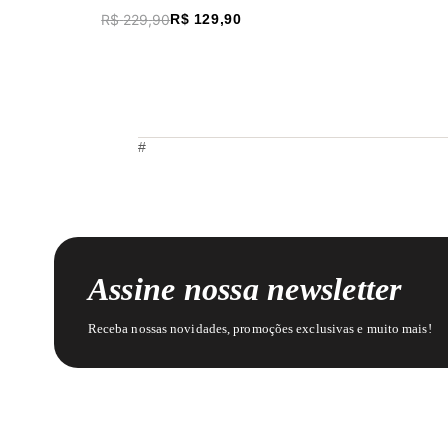
R$
229
,
90
R$
129
,
90
#
Assine nossa newsletter
Receba nossas novidades, promoções exclusivas e muito mais!