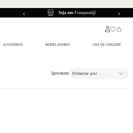
ead@
Frete Grátis
a partir de R$299,90*
ACESSÓRIOS
MODELADORES
CHÁ DE LINGERIE
1
produto
Ordenar por
0,00