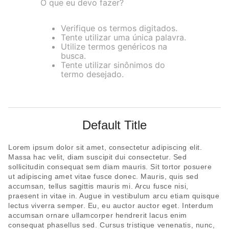
O que eu devo fazer?
8
pijama
9
sutiã renda
Verifique os termos digitados.
Tente utilizar uma única palavra.
10
body
Utilize termos genéricos na
busca.
Tente utilizar sinônimos do
termo desejado.
Default Title
Lorem ipsum dolor sit amet, consectetur adipiscing elit.
Massa hac velit, diam suscipit dui consectetur. Sed
sollicitudin consequat sem diam mauris. Sit tortor posuere
ut adipiscing amet vitae fusce donec. Mauris, quis sed
accumsan, tellus sagittis mauris mi. Arcu fusce nisi,
praesent in vitae in. Augue in vestibulum arcu etiam quisque
lectus viverra semper. Eu, eu auctor auctor eget. Interdum
accumsan ornare ullamcorper hendrerit lacus enim
consequat phasellus sed. Cursus tristique venenatis, nunc,