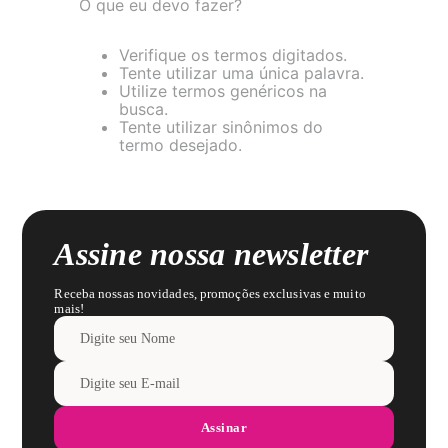
O que eu devo fazer?
8
renda
9
sutiã renda
Verifique os termos digitados.
Tente utilizar uma única palavra.
10
body
Utilize termos genéricos na
busca.
Tente utilizar sinônimos do
termo desejado.
Assine nossa newsletter
Receba nossas novidades, promoções exclusivas e muito
mais!
Assinar