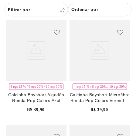
8
renda
Ordenar por
9
sutiã renda
10
body
4 pçs 15 % / 6 pçs 20% / 10 pçs 30%
4 pçs 15 % / 6 pçs 20% / 10 pçs 30%
Calcinha Boyshort Algodão
Calcinha Boyshort Microfibra
Renda Pop Colors Azul
Renda Pop Colors Vermelho
Country Blue
Rhubarb
R$
39
,
90
R$
39
,
90