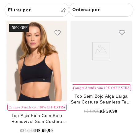
8
renda
Ordenar por
9
sutiã renda
10
body
-
50%
Compre 3 sutiãs com 10% OFF EXTRA
Top Sem Bojo Alça Larga
Sem Costura Seamless Tech
Preto
Compre 3 sutiãs com 10% OFF EXTRA
R$
59
,
90
R$
119
,
90
Top Alça Fina Com Bojo
Removível Sem Costura
Seamless Tech Preto
R$
69
,
90
R$
139
,
90