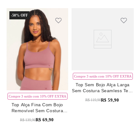
-
50%
Compre 3 sutiãs com 10% OFF EXTRA
Top Sem Bojo Alça Larga
Sem Costura Seamless Tech
Rosa Madeira
Compre 3 sutiãs com 10% OFF EXTRA
R$
59
,
90
R$
119
,
90
Top Alça Fina Com Bojo
Removível Sem Costura
Seamless Tech Rosa
R$
69
,
90
R$
139
,
90
Madeira