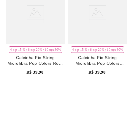
4 pçs 15 % / 6 pçs 20% / 10 pçs 30%
4 pçs 15 % / 6 pçs 20% / 10 pçs 30%
Calcinha Fio String
Calcinha Fio String
Microfibra Pop Colors Rosa
Microfibra Pop Colors
Pale Mauve
Vermelho Rhubarb
R$
39
,
90
R$
39
,
90