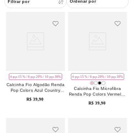
Ordenar por
8
pijama
9
sutiã renda
10
body
4 pçs 15 % / 6 pçs 20% / 10 pçs 30%
4 pçs 15 % / 6 pçs 20% / 10 pçs 30%
Calcinha Fio Algodão Renda
Calcinha Fio Microfibra
Pop Colors Azul Country
Renda Pop Colors Vermelho
Blue
R$
39
,
90
Rhubarb
R$
39
,
90