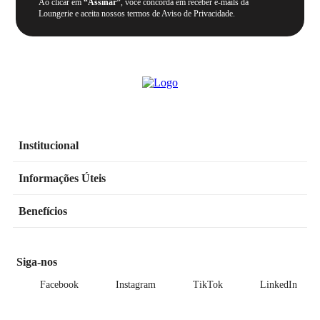
Ao clicar em
“Assinar”
, você concorda em receber e-mails da
Loungerie e aceita nossos termos de Aviso de Privacidade.
Institucional
Informações Úteis
Benefícios
Siga-nos
Facebook
Instagram
TikTok
LinkedIn