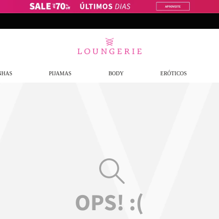
Frete Grátis
a partir de R$299,9
NHAS
PIJAMAS
BODY
ERÓTICOS