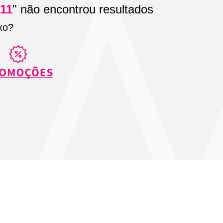
911
" não encontrou resultados
xo?