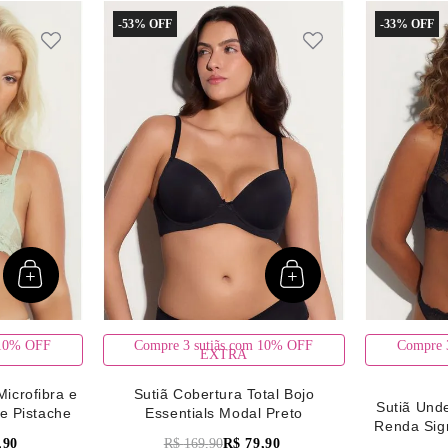
-
53%
-
33%
 10% OFF
Compre 3 sutiãs com 10% OFF
Compre 
EXTRA
Microfibra e
Sutiã Cobertura Total Bojo
Sutiã Unde
e Pistache
Essentials Modal Preto
Renda Sig
,
90
R$
169
,
90
R$
79
,
90