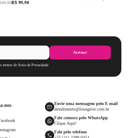
149
,
90
R$
99
,
90
Assinar
os termos de Aviso de Privacidade.
Envie uma mensagem pelo E-mail
ga-nos
atendimento@loungerie.com.br
Fale conosco pelo WhatsApp
Facebook
Clique Aqui!
Instagram
Fale pelo telefone
+55 (11) 2388-0454