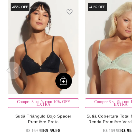
-
65%
-
41%
Compre 3 sutiãs com 10% OFF
Compre 3 sutiãs com
EXTRA
EXTRA
Sutiã Triângulo Bojo Spacer
Sutiã Cobertura Total 
Première Preto
Renda Première Verd
R$
169
,
90
R$
59
,
90
R$
169
,
90
R$
99