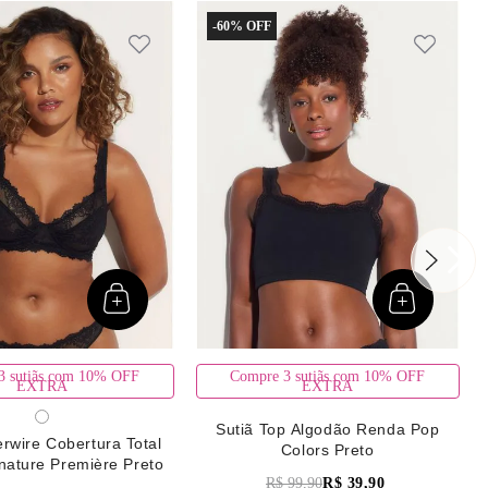
-
60%
3 sutiãs com 10% OFF
Compre 3 sutiãs com 10% OFF
EXTRA
EXTRA
Sutiã Top Algodão Renda Pop
rwire Cobertura Total
Colors Preto
nature Première Preto
R$
99
,
90
R$
39
,
90